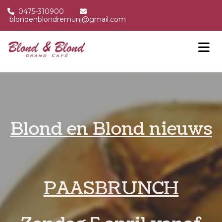
0475-310900


blondenblondremunj@gmail.com
Blond en Blond nieuws
PAASBRUNCH