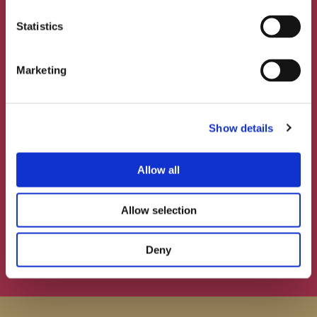
Blond in Roermond
Statistics
Wekelijks legt culinair verslaggever Ray
Marketing
Simoen een Limburgse eetgelegenheid op de
grill. Brengt Grand Café Blond & Blond in
Roermond deze week zijn smaakpapillen op
hol?
Show details
Allow all
Klik hier voor de volledige recensie
Allow selection
Deny