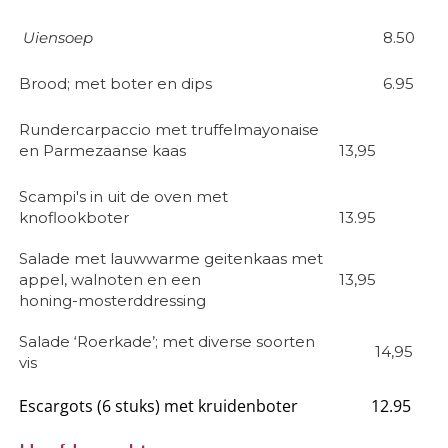
Uiensoep
8.50
Brood; met boter en dips
6.95
Rundercarpaccio met truffelmayonaise
en Parmezaanse kaas
13,95
Scampi's in uit de oven met
knoflookboter
13.95
Salade met lauwwarme geitenkaas met
appel, walnoten en een
13,95
honing-mosterddressing
Salade ‘Roerkade’; met diverse soorten
14,95
vis
Escargots (6 stuks) met kruidenboter
12.95