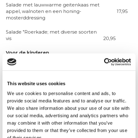
Salade met lauwwarme geitenkaas met
appel, walnoten en een honing-
17,95
mosterddressing
Salade "Roerkade; met diverse soorten
vis
20,95
Voor de kinderen
Saté met frtites en sla (2 Stokjes)
14.50
Kroket met frites en appelmoes
11,00
This website uses cookies
We use cookies to personalise content and ads, to
Remunjs zoervleis (Roermonds
14.50
zuurvlees) met frites en appelmoes
provide social media features and to analyse our traffic.
We also share information about your use of our site with
our social media, advertising and analytics partners who
Desserts
may combine it with other information that you’ve
Vanille ijs met warme kersen en
provided to them or that they’ve collected from your use
8.50
slagroom
of their services.