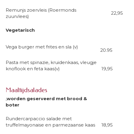
Remunjs zoervleis (Roermonds
22,95
zuurvlees)
Vegetarisch
Vega burger met frites en sla (v)
20.95
Pasta met spinazie, kruidenkaas, vleugje
knoflook en feta kaas(v)
19,95
Maaltijdsalades
,
worden geserveerd met brood &
boter
Rundercarpaccio salade met
truffelmayonaise en parmezaanse kaas
18,95