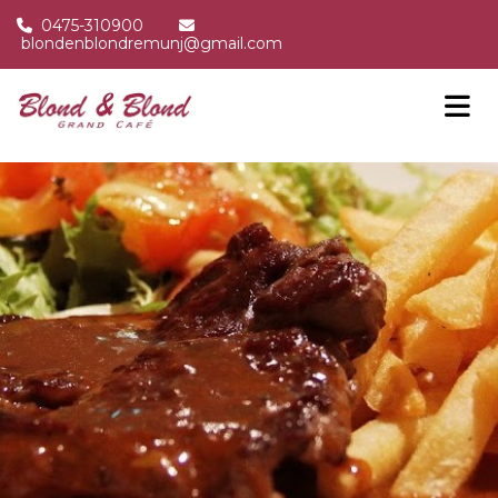
0475-310900


blondenblondremunj@gmail.com