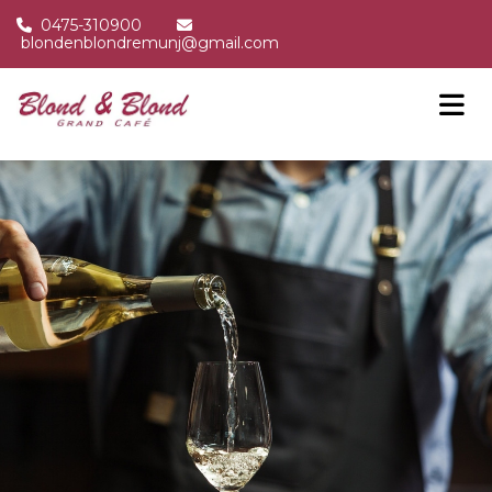
0475-310900


blondenblondremunj@gmail.com