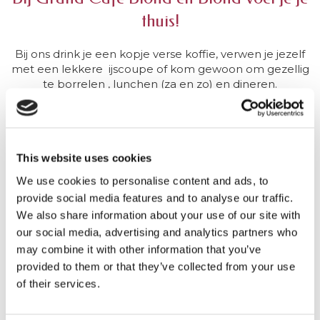
thuis!
Bij ons drink je een kopje verse koffie, verwen je jezelf
met een lekkere ijscoupe of kom gewoon om gezellig
te borrelen , lunchen (za en zo) en dineren.
Iedere woensdag en donderdag genieten van
Willems Indonesisch / Molukse keuken.
Een absolute aanrader!
This website uses cookies
We use cookies to personalise content and ads, to
De “Blonde” Salon is zeer geschikt voor
provide social media features and to analyse our traffic.
feestjes, vergaderingen en familie dinertjes. Uiteraard is
We also share information about your use of our site with
deze Salon te reserveren.
our social media, advertising and analytics partners who
Blond & Blond dé plek voor Lunch,
may combine it with other information that you’ve
provided to them or that they’ve collected from your use
Diner, Café of Vergaderen
of their services.
Reserveren bij Blond en Blond is uiteraard mogelijk